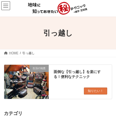
コ
ナ
ン
ビ
テ
ゲ
ン
ー
ツ
シ
へ
ョ
ス
ン
引っ越し
キ
に
ッ
移
プ
動
HOME
引っ越し
生活の知恵
面倒な【引っ越し】を楽にす
る！便利なテクニック
知りたい！
カテゴリ