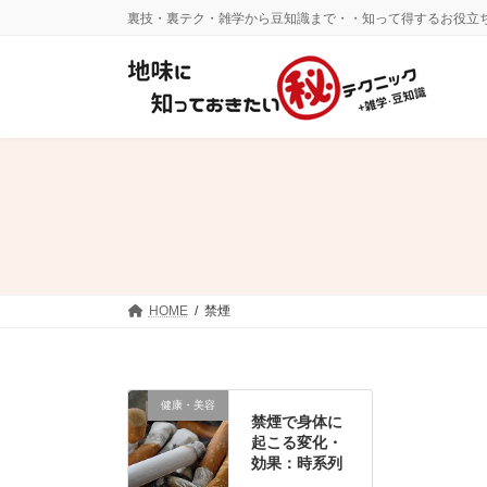
コ
ナ
裏技・裏テク・雑学から豆知識まで・・知って得するお役立
ン
ビ
テ
ゲ
ン
ー
ツ
シ
へ
ョ
ス
ン
キ
に
ッ
移
プ
動
HOME
禁煙
健康・美容
禁煙で身体に
起こる変化・
効果：時系列