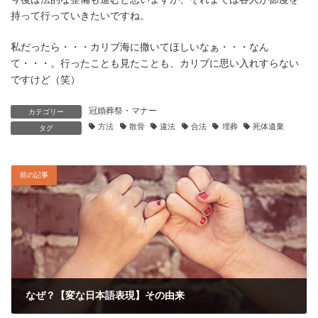
持って行っていきたいですね。
私だったら・・・カリブ海に撒いてほしいなぁ・・・なん
て・・・。行ったことも見たことも、カリブに思い入れすらない
ですけど（笑）
冠婚葬祭・マナー
カテゴリー
方法
散骨
違法
合法
埋葬
死体遺棄
タグ
前の記事
なぜ？【変な日本語表現】その由来
2018-09-26